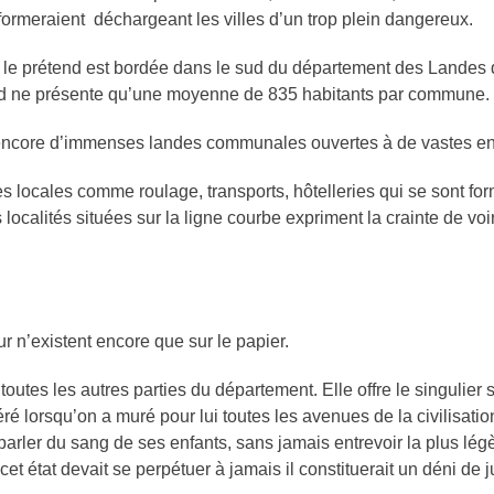
ormeraient déchargeant les villes d’un trop plein dangereux.
on le prétend est bordée dans le sud du département des Lande
 sud ne présente qu’une moyenne de 835 habitants par commune.
 encore d’immenses landes communales ouvertes à de vastes entr
s locales comme roulage, transports, hôtelleries qui se sont form
es localités situées sur la ligne courbe expriment la crainte de v
 n’existent encore que sur le papier.
toutes les autres parties du département. Elle offre le singuli
éré lorsqu’on a muré pour lui toutes les avenues de la civilisati
parler du sang de ses enfants, sans jamais entrevoir la plus légèr
cet état devait se perpétuer à jamais il constituerait un déni d