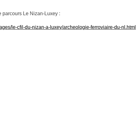
 le parcours Le Nizan-Luxey :
ges/le-cfil-du-nizan-a-luxey/archeologie-ferroviaire-du-nl.html