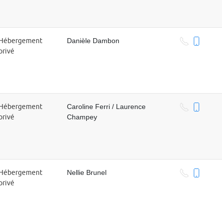
Hébergement
Danièle Dambon
privé
Hébergement
Caroline Ferri / Laurence
privé
Champey
Hébergement
Nellie Brunel
privé